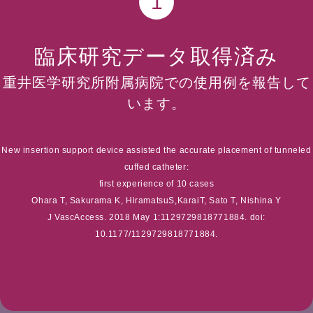
1
臨床研究データ取得済み
重井医学研究所附属病院での使用例を報告して
います。
New insertion support device assisted the accurate placement of tunneled
cuffed catheter:
first experience of 10 cases
Ohara T, Sakurama K, HiramatsuS,KaraiT, Sato T, Nishina Y
J VascAccess. 2018 May 1:1129729818771884. doi:
10.1177/1129729818771884.